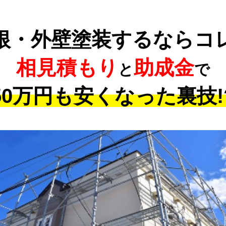
根・外壁塗装するならコ
相見積もり
助成金
と
で
50万円も安くなった裏技!