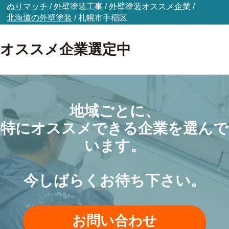
ぬりマッチ
/
外壁塗装工事
/
外壁塗装オススメ企業
/
北海道の外壁塗装
/
札幌市手稲区
オススメ企業選定中
地域ごとに、
特にオススメできる企業を選んで
います。
今しばらくお待ち下さい。
お問い合わせ