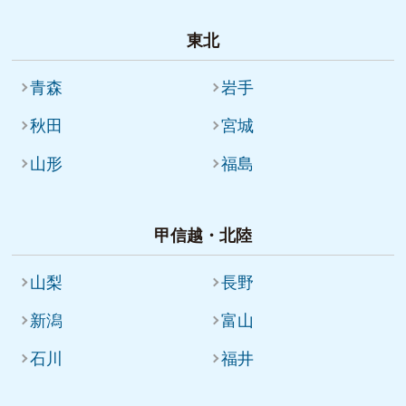
東北
青森
岩手
秋田
宮城
山形
福島
甲信越・北陸
山梨
長野
新潟
富山
石川
福井