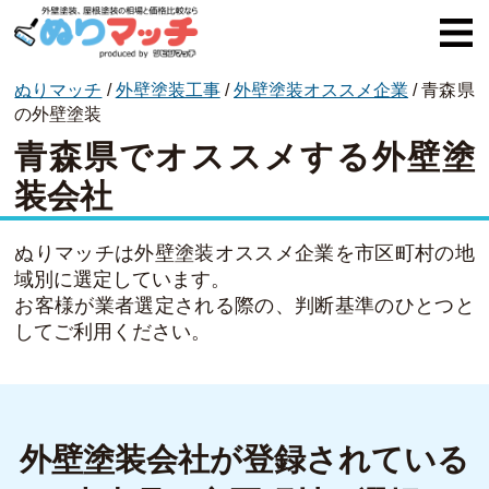
ぬりマッチ
/
外壁塗装工事
/
外壁塗装オススメ企業
/
青森県
ぬりマッチとは
の外壁塗装
青森県でオススメする外壁塗
オススメ企業
装会社
費用と相場
外壁塗装
ぬりマッチは外壁塗装オススメ企業を市区町村の地
域別に選定しています。
屋根塗装
お客様が業者選定される際の、判断基準のひとつと
してご利用ください。
コラム一覧
外壁塗装会社が登録されている