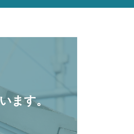
います。
。