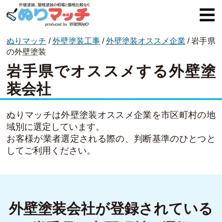
ぬりマッチ
/
外壁塗装工事
/
外壁塗装オススメ企業
/
岩手県
ぬりマッチとは
の外壁塗装
岩手県でオススメする外壁塗
オススメ企業
装会社
費用と相場
外壁塗装
ぬりマッチは外壁塗装オススメ企業を市区町村の地
域別に選定しています。
屋根塗装
お客様が業者選定される際の、判断基準のひとつと
してご利用ください。
コラム一覧
外壁塗装会社が登録されている