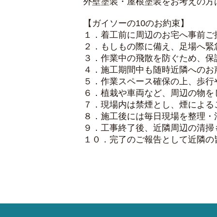
外壁塗装・屋根塗装をお考えの方
【ガイソーの10のお約束】
１．着工前に周辺のお宅へ事前ご
２．もしもの際に備え、足場へ緊
３．作業中の飛散を防ぐため、保
４．施工期間中も随時近隣へのお
５．作業スペース確保の上、歩行
６．植栽や車両など、周辺の物を
７．現場内は禁煙とし、煙による
８．施工後には毎日現場を整理・
９．工事終了後、近隣周辺の清掃
１０．完了のご報告として近隣の