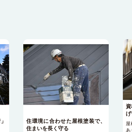
資
げ
情」
住環境に合わせた屋根塗装で、
屋
住まいを長く守る
あ