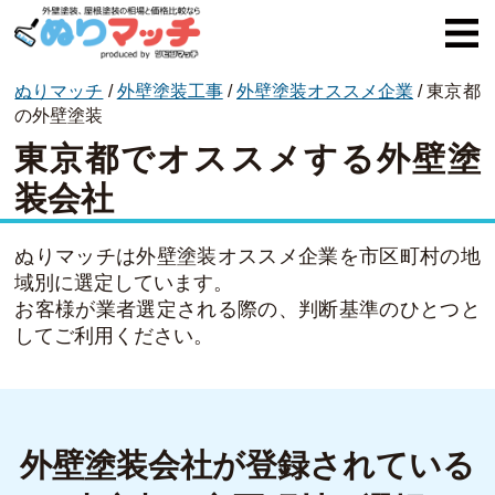
ぬりマッチ
/
外壁塗装工事
/
外壁塗装オススメ企業
/
東京都
ぬりマッチとは
の外壁塗装
東京都でオススメする外壁塗
オススメ企業
装会社
費用と相場
外壁塗装
ぬりマッチは外壁塗装オススメ企業を市区町村の地
域別に選定しています。
屋根塗装
お客様が業者選定される際の、判断基準のひとつと
してご利用ください。
コラム一覧
外壁塗装会社が登録されている