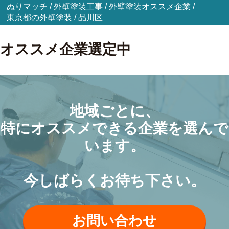
ぬりマッチ
/
外壁塗装工事
/
外壁塗装オススメ企業
/
東京都の外壁塗装
/
品川区
オススメ企業選定中
地域ごとに、
特にオススメできる企業を選んで
います。
今しばらくお待ち下さい。
お問い合わせ