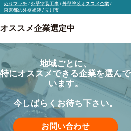
ぬりマッチ
/
外壁塗装工事
/
外壁塗装オススメ企業
/
東京都の外壁塗装
/
立川市
オススメ企業選定中
地域ごとに、
特にオススメできる企業を選んで
います。
今しばらくお待ち下さい。
お問い合わせ