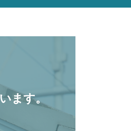
います。
。