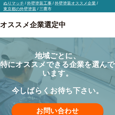
ぬりマッチ
/
外壁塗装工事
/
外壁塗装オススメ企業
/
東京都の外壁塗装
/
三鷹市
オススメ企業選定中
地域ごとに、
特にオススメできる企業を選んで
います。
今しばらくお待ち下さい。
お問い合わせ