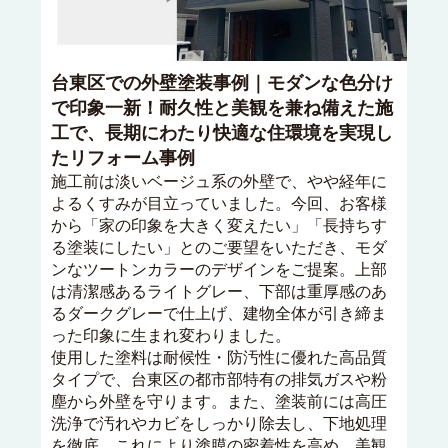
台東区での外壁塗装事例｜モダンな色分け
で印象一新！耐久性と美観を兼ね備えた施
工で、長期にわたり快適な住環境を実現し
たリフォーム事例
施工前は淡いベージュ系の外壁で、やや経年に
よるくすみが目立っていました。今回、お客様
から「家の印象を大きく変えたい」「長持ちす
る塗装にしたい」とのご要望をいただき、モダ
ンなツートンカラーのデザインをご提案。上部
は清潔感あるライトグレー、下部は重厚感のあ
るダークグレーで仕上げ、建物全体が引き締ま
った印象に生まれ変わりました。
使用した塗料は耐候性・防汚性に優れた高品質
タイプで、台東区の都市部特有の排気ガスや粉
塵から外壁を守ります。また、塗装前には高圧
洗浄で汚れやカビをしっかり除去し、下地処理
を徹底。これにより塗膜の密着性を高め、美観