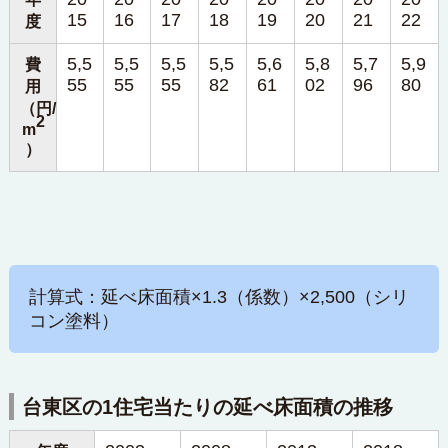
15
16
17
18
19
20
21
22
度
5,5
5,5
5,5
5,5
5,6
5,8
5,7
5,9
費
55
55
55
82
61
02
96
80
用
（円/
2
m
）
計算式：延べ床面積×1.3（係数）×2,500（シリ
コン塗料）
台東区の1住宅当たりの延べ床面積の推移