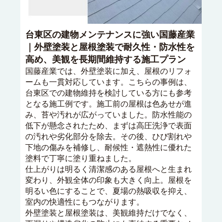
台東区の建物メンテナンスに強い国藤産業
｜外壁塗装と屋根塗装で耐久性・防水性を
高め、美観を長期間維持する施工プラン
国藤産業では、外壁塗装に加え、屋根のリフォ
ームも一貫対応しています。こちらの事例は、
台東区での建物維持を検討している方にも参考
となる施工例です。施工前の屋根は色あせが進
み、苔や汚れが広がっていました。防水性能の
低下が懸念されたため、まずは高圧洗浄で表面
の汚れや劣化部分を除去。その後、ひび割れや
下地の傷みを補修し、耐候性・遮熱性に優れた
塗料で丁寧に塗り重ねました。
仕上がりは明るく清潔感のある屋根へと生まれ
変わり、外観全体の印象も大きく向上。屋根を
明るい色にすることで、夏場の熱吸収を抑え、
室内の快適性にもつながります。
外壁塗装と屋根塗装は、美観維持だけでなく、