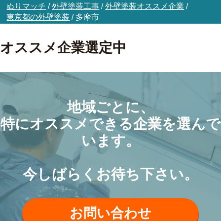
ぬりマッチ
/
外壁塗装工事
/
外壁塗装オススメ企業
/
東京都の外壁塗装
/
多摩市
オススメ企業選定中
地域ごとに、
特にオススメできる企業を選んで
います。
今しばらくお待ち下さい。
お問い合わせ