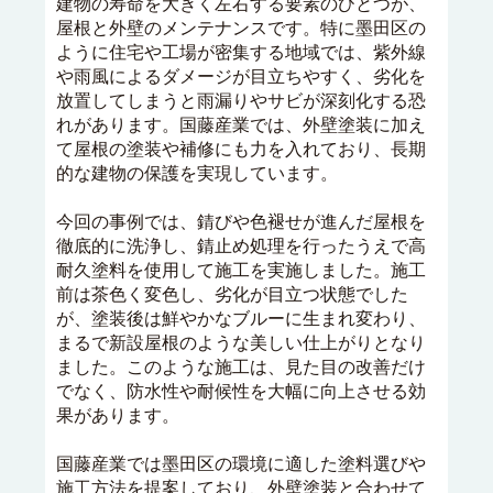
建物の寿命を大きく左右する要素のひとつが、
屋根と外壁のメンテナンスです。特に墨田区の
ように住宅や工場が密集する地域では、紫外線
や雨風によるダメージが目立ちやすく、劣化を
放置してしまうと雨漏りやサビが深刻化する恐
れがあります。国藤産業では、外壁塗装に加え
て屋根の塗装や補修にも力を入れており、長期
的な建物の保護を実現しています。
今回の事例では、錆びや色褪せが進んだ屋根を
徹底的に洗浄し、錆止め処理を行ったうえで高
耐久塗料を使用して施工を実施しました。施工
前は茶色く変色し、劣化が目立つ状態でした
が、塗装後は鮮やかなブルーに生まれ変わり、
まるで新設屋根のような美しい仕上がりとなり
ました。このような施工は、見た目の改善だけ
でなく、防水性や耐候性を大幅に向上させる効
果があります。
国藤産業では墨田区の環境に適した塗料選びや
施工方法を提案しており、外壁塗装と合わせて