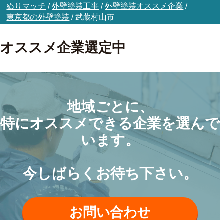
ぬりマッチ
/
外壁塗装工事
/
外壁塗装オススメ企業
/
東京都の外壁塗装
/
武蔵村山市
オススメ企業選定中
地域ごとに、
特にオススメできる企業を選んで
います。
今しばらくお待ち下さい。
お問い合わせ