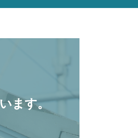
います。
。