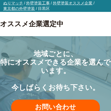
ぬりマッチ
/
外壁塗装工事
/
外壁塗装オススメ企業
/
東京都の外壁塗装
/
目黒区
オススメ企業選定中
地域ごとに、
特にオススメできる企業を選んで
います。
今しばらくお待ち下さい。
お問い合わせ