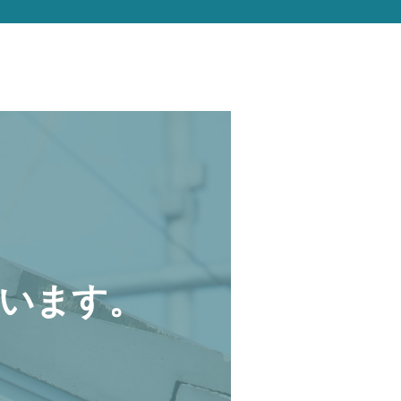
います。
。