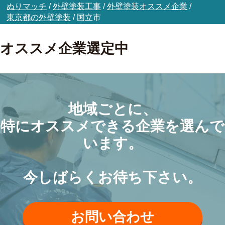
ぬりマッチ
/
外壁塗装工事
/
外壁塗装オススメ企業
/
東京都の外壁塗装
/
国立市
オススメ企業選定中
地域ごとに、
特にオススメできる企業を選んで
います。
今しばらくお待ち下さい。
お問い合わせ