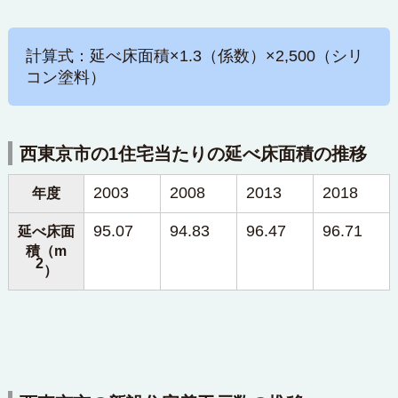
計算式：延べ床面積×1.3（係数）×2,500（シリ
コン塗料）
西東京市の1住宅当たりの延べ床面積の推移
2003
2008
2013
2018
年度
95.07
94.83
96.47
96.71
延べ床面
積（m
2
）