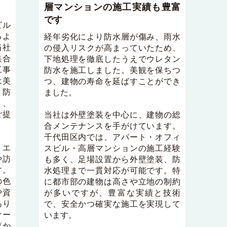
層マンションの施工実績も豊富
です
ビル
るよ
経年劣化により防水層が傷み、雨水
当社
の侵入リスクが高まっていたため、
集合
下地処理を徹底したうえでウレタン
工事
防水を施工しました。美観を保ちつ
は美
つ、建物の寿命を延ばすことができ
・防
ました。
り、
ご提
当社は外壁塗装を中心に、建物の総
合メンテナンスを手がけています。
千代田区内では、アパート・オフィ
うエ
スビル・高層マンションの施工経験
や訪
も多く、足場設置から外壁塗装、防
す。
水処理まで一貫対応が可能です。特
の色
に都市部の建物は高さや立地の制約
や資
が多いですが、豊富な実績と技術
あり
で、安全かつ確実な施工を実現して
ナー
います。
査か