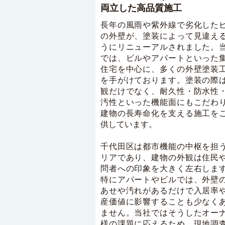
両立した高品質施工
長年の風雨や紫外線で劣化した
の外壁が、塗装によって見違え
うにリニューアルされました。
では、ビルやアパートといった
住宅を中心に、多くの外壁塗装
を手がけております。塗装の際
観だけでなく、耐久性・防水性
汚性といった機能面にもこだわ
建物の長寿命化を支える施工を
供しています。
千代田区は都市機能の中枢を担
リアであり、建物の外観は住民
問者への印象を大きく左右しま
特にアパートやビルでは、外壁
あせや汚れがあるだけで入居率
産価値に影響することも少なく
ません。当社ではそうしたオー
様の課題に応えるため、現地調