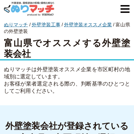
ぬりマッチ
/
外壁塗装工事
/
外壁塗装オススメ企業
/
富山県
ぬりマッチとは
の外壁塗装
富山県でオススメする外壁塗
オススメ企業
装会社
費用と相場
外壁塗装
ぬりマッチは外壁塗装オススメ企業を市区町村の地
域別に選定しています。
屋根塗装
お客様が業者選定される際の、判断基準のひとつと
してご利用ください。
コラム一覧
外壁塗装会社が登録されている