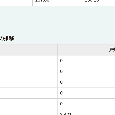
の推移
戸
0
0
0
0
0
3,421