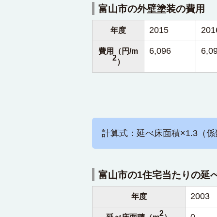
富山市の外壁塗装の費用
2015
201
年度
6,096
6,0
費用（円/m
2
）
計算式：延べ床面積×1.3（係
富山市の1住宅当たりの延
2003
年度
2
0
延べ床面積（m
）