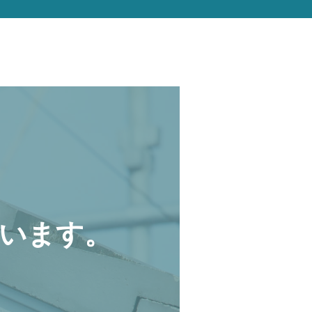
います。
。