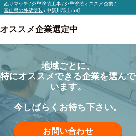
ぬりマッチ
/
外壁塗装工事
/
外壁塗装オススメ企業
/
富山県の外壁塗装
/
中新川郡上市町
オススメ企業選定中
地域ごとに、
特にオススメできる企業を選んで
います。
今しばらくお待ち下さい。
お問い合わせ