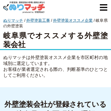
ぬりマッチ
/
外壁塗装工事
/
外壁塗装オススメ企業
/
岐阜県
ぬりマッチとは
の外壁塗装
岐阜県でオススメする外壁塗
オススメ企業
装会社
費用と相場
外壁塗装
ぬりマッチは外壁塗装オススメ企業を市区町村の地
域別に選定しています。
屋根塗装
お客様が業者選定される際の、判断基準のひとつと
してご利用ください。
コラム一覧
外壁塗装会社が登録されている