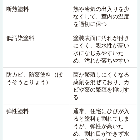
断熱塗料
熱や冷気の出入りを少
なくして、室内の温度
を適切に保つ
低汚染塗料
塗装表面に汚れが付き
にくく、親水性が高い
水になじみやすいた
め、汚れが落ちやすい
防カビ、防藻塗料（ぼ
菌が繁殖しにくくなる
うそうとりょう）
薬剤を混ぜており、カ
ビや藻の繁殖を抑制す
る
弾性塗料
通常、住宅にひびが入
ると塗料も割れてしま
うが、弾性が高いた
め、割れ目ができず水