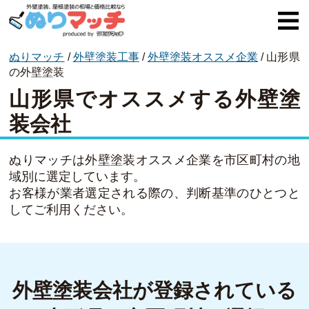
ぬりマッチ
/
外壁塗装工事
/
外壁塗装オススメ企業
/
山形県
ぬりマッチとは
の外壁塗装
山形県でオススメする外壁塗
オススメ企業
装会社
費用と相場
外壁塗装
ぬりマッチは外壁塗装オススメ企業を市区町村の地
域別に選定しています。
屋根塗装
お客様が業者選定される際の、判断基準のひとつと
してご利用ください。
コラム一覧
外壁塗装会社が登録されている