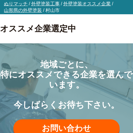
ぬりマッチ
/
外壁塗装工事
/
外壁塗装オススメ企業
/
山形県の外壁塗装
/
村山市
オススメ企業選定中
地域ごとに、
特にオススメできる企業を選んで
います。
今しばらくお待ち下さい。
お問い合わせ