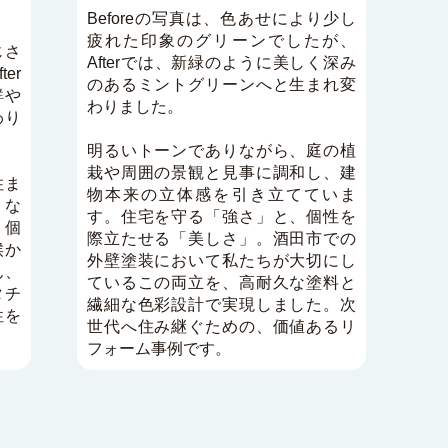
Beforeの写真は、色あせにより少し
疲れた印象のグリーンでしたが、
じさ
Afterでは、新緑のように美しく深み
er
のあるミントグリーンへと生まれ変
鮮や
わりました。
わり
明るいトーンでありながら、庭の植
栽や周囲の景観と見事に調和し、建
住ま
物本来の立体感を引き立てていま
とな
す。住宅を守る「強さ」と、個性を
く個
際立たせる「美しさ」。酒田市での
候か
外壁塗装において私たちが大切にし
ん、
ているこの両立を、高耐久な塗料と
タチ
繊細な色彩設計で実現しました。次
性を
世代へ住み継ぐための、価値あるリ
フォーム事例です。