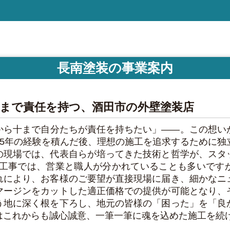
長南塗装の事業案内
まで責任を持つ、酒田市の外壁塗装店
から十まで自分たちが責任を持ちたい」――。この想い
15年の経験を積んだ後、理想の施工を追求するために独
の現場では、代表自らが培ってきた技術と哲学が、スタ
装工事では、営業と職人が分かれていることも多いです
れにより、お客様のご要望が直接現場に届き、細かなニ
マージンをカットした適正価格での提供が可能となり、
う地に深く根を下ろし、地元の皆様の「困った」を「良
はこれからも誠心誠意、一筆一筆に魂を込めた施工を続