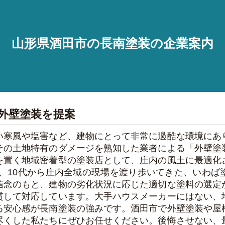
山形県酒田市の長南塗装の企業案内
外壁塗装を提案
い寒風や塩害など、建物にとって非常に過酷な環境にあ
その土地特有のダメージを熟知した業者による「外壁塗
を置く地域密着型の塗装店として、庄内の風土に最適化
は、10代から庄内全域の現場を渡り歩いてきた、いわば
信念のもと、建物の劣化状況に応じた適切な塗料の選定
貫して対応しています。大手ハウスメーカーにはない、
る安心感が長南塗装の強みです。酒田市で外壁塗装や屋
尽くした私たちにぜひお任せください。後悔させない、