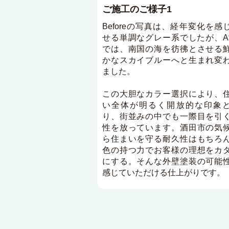
ご施工のご様子1
Beforeの写真は、経年変化を感
せる単調なグレー系でしたが、Aft
では、南国の海を彷彿とさせる
かなスカイブルーへと生まれ変
ました。
この大胆なカラー選択により、
い全体が明るく開放的な印象
り、街並みの中でも一際目を引
性を放っています。酒田市の気
ら住まいを守る耐久性はもちろ
色の持つ力でお客様の理想をカ
にする。そんな外壁塗装の可能
感じていただける仕上がりです。