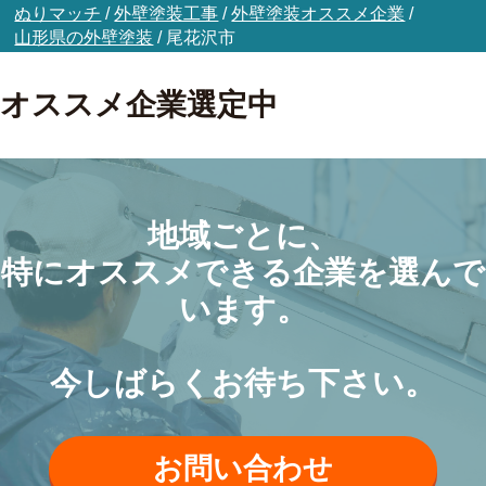
ぬりマッチ
/
外壁塗装工事
/
外壁塗装オススメ企業
/
山形県の外壁塗装
/
尾花沢市
オススメ企業選定中
地域ごとに、
特にオススメできる企業を選んで
います。
今しばらくお待ち下さい。
お問い合わせ