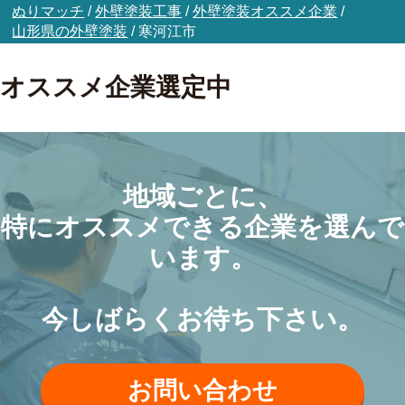
ぬりマッチ
/
外壁塗装工事
/
外壁塗装オススメ企業
/
山形県の外壁塗装
/
寒河江市
オススメ企業選定中
地域ごとに、
特にオススメできる企業を選んで
います。
今しばらくお待ち下さい。
お問い合わせ