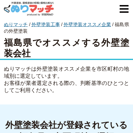
ぬりマッチ
/
外壁塗装工事
/
外壁塗装オススメ企業
/
福島県
ぬりマッチとは
の外壁塗装
福島県でオススメする外壁塗
オススメ企業
装会社
費用と相場
外壁塗装
ぬりマッチは外壁塗装オススメ企業を市区町村の地
域別に選定しています。
屋根塗装
お客様が業者選定される際の、判断基準のひとつと
してご利用ください。
コラム一覧
外壁塗装会社が登録されている