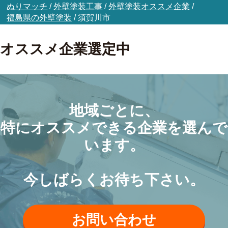
ぬりマッチ
/
外壁塗装工事
/
外壁塗装オススメ企業
/
福島県の外壁塗装
/
須賀川市
オススメ企業選定中
地域ごとに、
特にオススメできる企業を選んで
います。
今しばらくお待ち下さい。
お問い合わせ