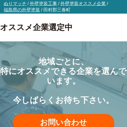
ぬりマッチ
/
外壁塗装工事
/
外壁塗装オススメ企業
/
福島県の外壁塗装
/
田村郡三春町
オススメ企業選定中
地域ごとに、
特にオススメできる企業を選んで
います。
今しばらくお待ち下さい。
お問い合わせ