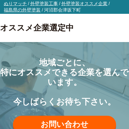
ぬりマッチ
/
外壁塗装工事
/
外壁塗装オススメ企業
/
福島県の外壁塗装
/
河沼郡会津坂下町
オススメ企業選定中
地域ごとに、
特にオススメできる企業を選んで
います。
今しばらくお待ち下さい。
お問い合わせ