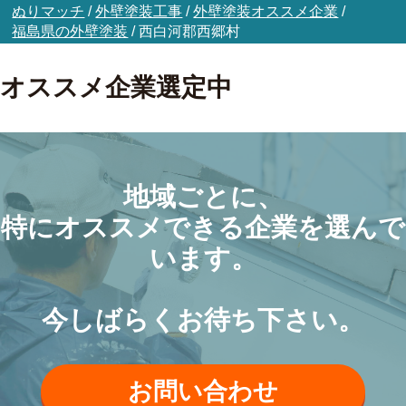
ぬりマッチ
/
外壁塗装工事
/
外壁塗装オススメ企業
/
福島県の外壁塗装
/
西白河郡西郷村
オススメ企業選定中
地域ごとに、
特にオススメできる企業を選んで
います。
今しばらくお待ち下さい。
お問い合わせ