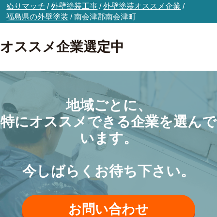
ぬりマッチ
/
外壁塗装工事
/
外壁塗装オススメ企業
/
福島県の外壁塗装
/
南会津郡南会津町
オススメ企業選定中
地域ごとに、
特にオススメできる企業を選んで
います。
今しばらくお待ち下さい。
お問い合わせ