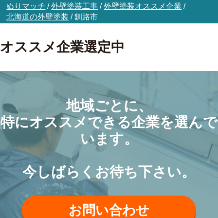
ぬりマッチ
/
外壁塗装工事
/
外壁塗装オススメ企業
/
北海道の外壁塗装
/
釧路市
オススメ企業選定中
地域ごとに、
特にオススメできる企業を選んで
います。
今しばらくお待ち下さい。
お問い合わせ