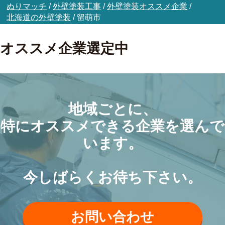
ぬりマッチ
/
外壁塗装工事
/
外壁塗装オススメ企業
/
北海道の外壁塗装
/
留萌市
オススメ企業選定中
地域ごとに、
特にオススメできる企業を選んで
います。
今しばらくお待ち下さい。
お問い合わせ