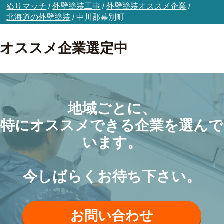
ぬりマッチ
/
外壁塗装工事
/
外壁塗装オススメ企業
/
北海道の外壁塗装
/
中川郡幕別町
オススメ企業選定中
地域ごとに、
特にオススメできる企業を選んで
います。
今しばらくお待ち下さい。
お問い合わせ