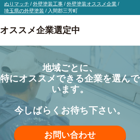
ぬりマッチ
/
外壁塗装工事
/
外壁塗装オススメ企業
/
埼玉県の外壁塗装
/
入間郡三芳町
オススメ企業選定中
地域ごとに、
特にオススメできる企業を選んで
います。
今しばらくお待ち下さい。
お問い合わせ