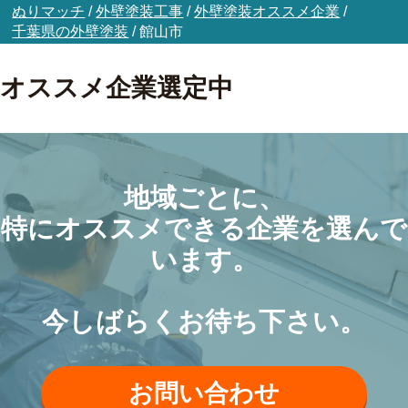
ぬりマッチ
/
外壁塗装工事
/
外壁塗装オススメ企業
/
千葉県の外壁塗装
/
館山市
オススメ企業選定中
地域ごとに、
特にオススメできる企業を選んで
います。
今しばらくお待ち下さい。
お問い合わせ