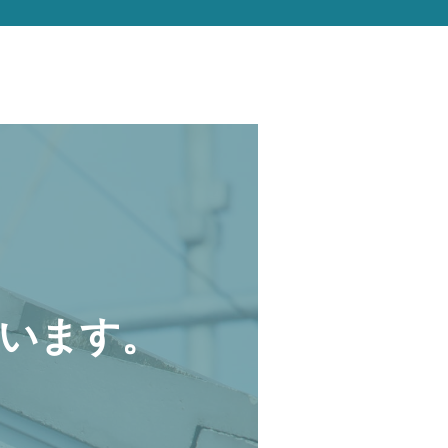
います。
。