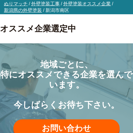
ぬりマッチ
/
外壁塗装工事
/
外壁塗装オススメ企業
/
新潟県の外壁塗装
/
新潟市南区
オススメ企業選定中
地域ごとに、
特にオススメできる企業を選んで
います。
今しばらくお待ち下さい。
お問い合わせ