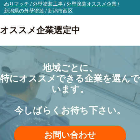
ぬりマッチ
/
外壁塗装工事
/
外壁塗装オススメ企業
/
新潟県の外壁塗装
/
新潟市西区
オススメ企業選定中
地域ごとに、
特にオススメできる企業を選んで
います。
今しばらくお待ち下さい。
お問い合わせ