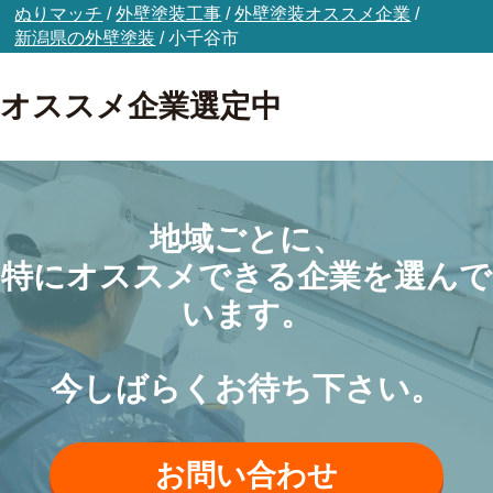
ぬりマッチ
/
外壁塗装工事
/
外壁塗装オススメ企業
/
新潟県の外壁塗装
/
小千谷市
オススメ企業選定中
地域ごとに、
特にオススメできる企業を選んで
います。
今しばらくお待ち下さい。
お問い合わせ