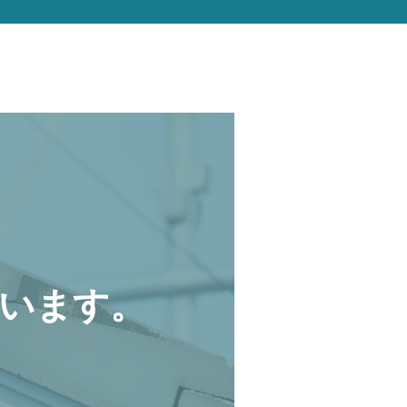
います。
。