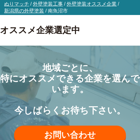
ぬりマッチ
/
外壁塗装工事
/
外壁塗装オススメ企業
/
新潟県の外壁塗装
/
南魚沼市
オススメ企業選定中
地域ごとに、
特にオススメできる企業を選んで
います。
今しばらくお待ち下さい。
お問い合わせ